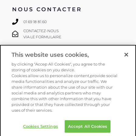
NOUS CONTACTER
01 69 18 81 60
CONTACTEZ-NOUS
VIA LE FORMULAIRE
This website uses cookies,
SUIVEZ-NOUS
by clicking "Accep All Cookies", you agree to the
storing of cookies on you device.
Cookies allow us to personalize content,provide social
media functionalities and analyze our traffic. We
share information about the use of our site with our
social media and analytics partners who may
combine this with other information that you have
provided or that they have collected through your
Copyright
Orphéon
–
Mentions légales
–
CGV
–
Politique de
uses of their services.
confidentialité
–
Plan du site
– Une réalisation
Armstrong
Cookies Settings
Accept All Cookies