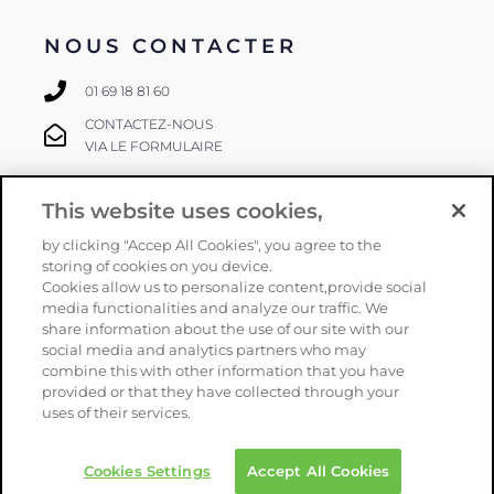
NOUS CONTACTER
01 69 18 81 60
CONTACTEZ-NOUS
VIA LE FORMULAIRE
This website uses cookies,
SUIVEZ-NOUS
by clicking "Accep All Cookies", you agree to the
storing of cookies on you device.
Cookies allow us to personalize content,provide social
media functionalities and analyze our traffic. We
share information about the use of our site with our
social media and analytics partners who may
combine this with other information that you have
provided or that they have collected through your
Copyright
Orphéon
–
Mentions légales
–
CGV
–
Politique de
uses of their services.
confidentialité
–
Plan du site
– Une réalisation
Armstrong
Cookies Settings
Accept All Cookies