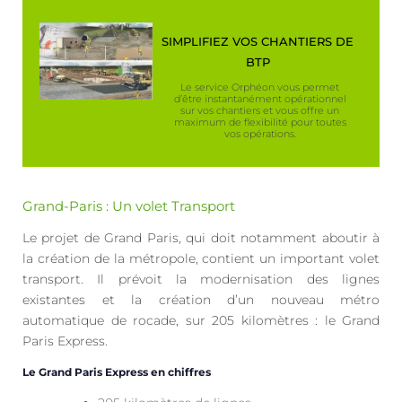
SIMPLIFIEZ VOS CHANTIERS DE
BTP
Le service Orphéon vous permet
d’être instantanément opérationnel
sur vos chantiers et vous offre un
maximum de flexibilité pour toutes
vos opérations.
Grand-Paris : Un volet Transport
Le projet de Grand Paris, qui doit notamment aboutir à
la création de la métropole, contient un important volet
transport. Il prévoit la modernisation des lignes
existantes et la création d’un nouveau métro
automatique de rocade, sur 205 kilomètres : le Grand
Paris Express.
Le Grand Paris Express en chiffres