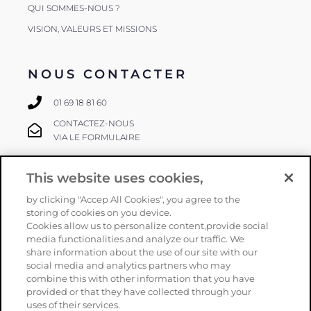
QUI SOMMES-NOUS ?
VISION, VALEURS ET MISSIONS
NOUS CONTACTER
01 69 18 81 60
CONTACTEZ-NOUS
VIA LE FORMULAIRE
This website uses cookies,
SUIVEZ-NOUS
by clicking "Accep All Cookies", you agree to the
storing of cookies on you device.
Cookies allow us to personalize content,provide social
media functionalities and analyze our traffic. We
share information about the use of our site with our
social media and analytics partners who may
combine this with other information that you have
provided or that they have collected through your
Copyright
Orphéon
–
Mentions légales
–
CGV
–
Politique de
uses of their services.